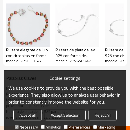
equipo de profesionales puede ayudarle a convertir sus ideas
en productos de alta calidad.
Pulsera elegante de lujo
Pulsera de plata de ley
Pulsera de pla
con circonitas en forma
925 con forma de
925 con circon
modelo : ZLYZGSL1647
modelo : ZLYZGSL1647
modelo : ZLYZG
de gota de agua | Pulsera
corazón, a la moda |
estrella, a la 
de plata 925 para mujer
Diseño superventas en
Fabricante ma
Europa y EE. UU.
joyería perso
Cookie settings
Palabras Claves
We use cookies to provide you with the best possible
Pulsera de plata de ley 925
Pulsera personalizada de plata de ley 925
experience. They also allow us to analyze user behavior in
fabricante de pulseras de plata esterlina
order to constantly improve the website for you.
proveedor de pulseras de plata
Pulsera de plata de ley 925 para mujer
Accept all
Accept Selection
Reject All
joyería de plata de marca privada
Necessary
Analytics
Preferences
Marketing