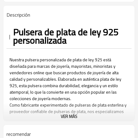
Descripción
Pulsera de plata de ley 925
personalizada
Nuestra pulsera personalizada de plata de ley 925 está
diseñada para marcas de joyería, mayoristas, minoristas y
vendedores online que buscan productos de joyería de alta
calidad y personalizables. Elaborada en auténtica plata de ley
925, esta pulsera combina durabilidad, elegancia y un estilo
atemporal, lo que la convierte en una opción popular en las
colecciones de joyería modernas.
Como fabricante experimentado de pulseras de plata esterlina y
proveedor confiable de pulseras de plata, nos especializamos
VER MÁS
en la producción de pulseras de plata esterlina 925 premium
para mujer con opciones de personalización flexibles. Ya sea que
desee crear diseños exclusivos, lanzar una nueva línea de
recomendar
joyería o desarrollar joyas de plata de marca propia, nuestro