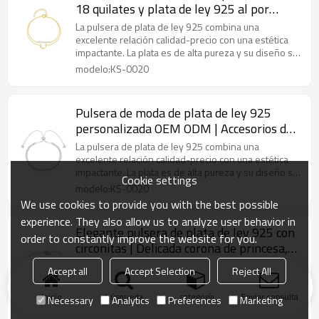
18 quilates y plata de ley 925 al por
mayor | Exquisita pulsera de circonitas
La pulsera de plata de ley 925 combina una
elegante para mujer
excelente relación calidad-precio con una estética
impactante. La plata es de alta pureza y su diseño se
puede personalizar.
modelo:KS-0020
Pulsera de moda de plata de ley 925
personalizada OEM ODM | Accesorios de
joyería de plata para mujer con
La pulsera de plata de ley 925 combina una
temperamento sencillo
excelente relación calidad-precio con una estética
impactante. La plata es de alta pureza y su diseño se
Cookie settings
puede personalizar.
modelo:KS-0020
We use cookies to provide you with the best possible
experience. They also allow us to analyze user behavior in
Elegante pulsera de plata de ley 925 con
order to constantly improve the website for you.
circonitas | Delicada corona de princesa,
regalo para mujer
Fabricada en plata de ley 925 hipoalergénica, esta
Accept all
Accept Selection
Reject All
pulsera combina una sofisticación atemporal con la
comodidad cotidiana, lo que la convierte en el
Inicio
búsqueda
categoría
Enviar consulta
Necessary
Analytics
Preferences
Marketing
accesorio perfecto tanto para salidas informales
modelo:HLL-BYB00014
como para ocasiones especiales.