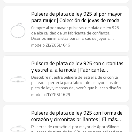
Pulsera de plata de ley 925 al por mayor
para mujer | Colección de joyas de moda
Compre al por mayor pulseras de plata de ley 925
de alta calidad de un fabricante de confianza.
Diseños minimalistas para marcas de joyería,
minoristas y mayoristas.
modelo:ZLYZGSL1646
Pulsera de plata de ley 925 con circonitas
y estrella, a la moda | Fabricante
mayorista de joyería personalizada
Descubre nuestra pulsera de estrella de circonita
plateada: perfecta para fabricantes mayoristas de
plata de ley y marcas de joyería que buscan diseños
modernos y personalizables.
modelo:ZLYZGSL1629
Pulsera de plata de ley 925 con forma de
corazón y circonitas brillantes | El más
vendido al por mayor para colecciones de
Pulseras de corazón al por mayor de AphroSilver:
pulseras de plata de ley 925 de primera calidad con