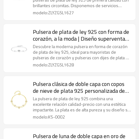
regalos
brillantes circonitas. Disponemos de servicios
OEM/ODM y venta al por mayor.
modelo:ZLYZGSL1627
Pulsera de plata de ley 925 con forma de
corazón, a la moda | Diseño superventas
en Europa y EE. UU.
Descubre la moderna pulsera en forma de corazón
de plata de ley 925, ideal para mayoristas de
pulseras de corazón y pulseras con dijes de plata de
ley. Logotipo personalizado y servicio OEM
modelo:ZLYZGSL1628
disponibles.
Pulsera clásica de doble capa con copos
de nieve de plata 925 personalizada de
fábrica | Exquisita pulsera con diseño
La pulsera de plata de ley 925 combina una
popular para mujer
excelente relación calidad-precio con una estética
impactante. La plata es de alta pureza y su diseño se
puede personalizar.
modelo:KS-0002
Pulsera de luna de doble capa en oro de