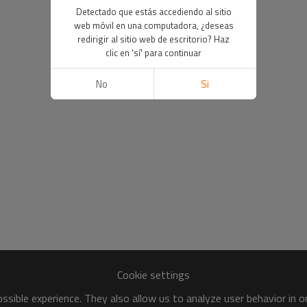
Detectado que estás accediendo al sitio
web móvil en una computadora, ¿deseas
redirigir al sitio web de escritorio? Haz
clic en 'sí' para continuar
No
Si
Cookie settings
sible experience. They also allow us to analyze user behavior in 