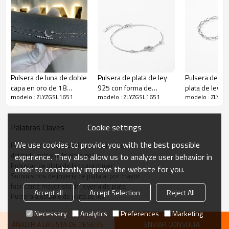
Pulsera de luna de doble
Pulsera de plata de ley
Pulsera de es
capa en oro de 18
925 con forma de
plata de ley de
modelo : ZLYZGSL1651
modelo : ZLYZGSL1651
modelo : ZLYZG
quilates y plata de ley
corazón y circonitas
calidad | Prov
925 al por mayor |
brillantes | El más
joyería elegan
Exquisita pulsera de
vendido al por mayor
mujer
Cookie settings
Palabras Claves
circonitas elegante para
para colecciones de
mujer
regalos
We use cookies to provide you with the best possible
Pulsera de eslabones de plata para mujer
delicada pulsera de plata de ley
experience. They also allow us to analyze user behavior in
Pulseras de plata de ley para mujer
order to constantly improve the website for you.
Suministros de joyería de plata al por mayor
fabricante mayorista de joyería de plata
Accept all
Accept Selection
Reject All
Pulsera ajustable de plata de ley
Número de artículo:
ZLYZGSL1651
Necessary
Analytics
Preferences
Marketing
Peso
1,49 g
AÑADIR A LA LISTA DE DESEOS
ENVIAR CONSULTA