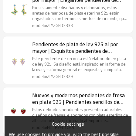
mariposa con circonitas
Exquisitamente diseñados y elaborados, estos
aretes de mariposa de plata esterlina 925 están
engastados con hermosas piedras de circonita, que
muestran elegancia y vitalidad.
modelo:ZLYZGED3333
Pendientes de plata de ley 925 al por
mayor | Exquisitos pendientes de
circonita para mujer
Este pendiente de circonita está elaborado en plata
de ley 925. Su diseño está inspirado en la forma de
la uva y su forma general es exquisita y compacta.
modelo:ZLYZGED3329
Nuevos y modernos pendientes de fresa
en plata 925 | Pendientes sencillos de
plata para mujer
Estos delicados pendientes presentan adorables
diseños de fresas, elaborados con plata esterlina de
alta calidad para un acabado atemporal e
Cookie settings
hipoalergénico.
modelo:HLL-BYE01065
We use cookies to provide you with the best possible