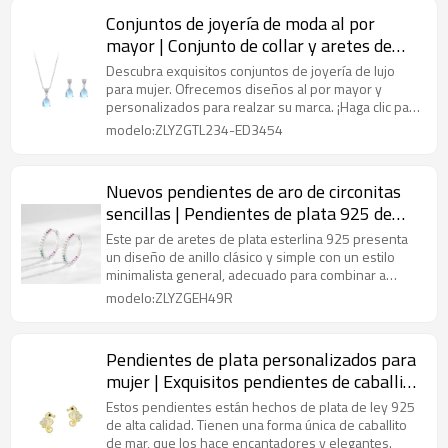
Conjuntos de joyería de moda al por
mayor | Conjunto de collar y aretes de
plata para regalo
Descubra exquisitos conjuntos de joyería de lujo
para mujer. Ofrecemos diseños al por mayor y
personalizados para realzar su marca. ¡Haga clic para
explorar nuestra colección premium y oportunidades
modelo:ZLYZGTL234-ED3454
de colaboración!
Nuevos pendientes de aro de circonitas
sencillas | Pendientes de plata 925 de
alta gama para mujer
Este par de aretes de plata esterlina 925 presenta
un diseño de anillo clásico y simple con un estilo
minimalista general, adecuado para combinar a
diario o usar solo.
modelo:ZLYZGEH49R
Pendientes de plata personalizados para
mujer | Exquisitos pendientes de caballito
de mar de plata de ley 925
Estos pendientes están hechos de plata de ley 925
de alta calidad. Tienen una forma única de caballito
de mar, que los hace encantadores y elegantes.