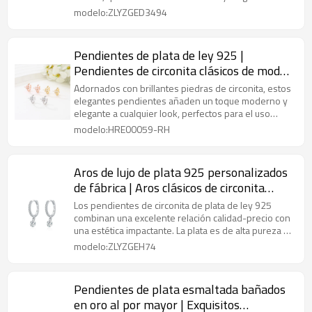
modelo:ZLYZGED3494
Pendientes de plata de ley 925 |
Pendientes de circonita clásicos de moda
para mujer
Adornados con brillantes piedras de circonita, estos
elegantes pendientes añaden un toque moderno y
elegante a cualquier look, perfectos para el uso
diario o para ocasiones especiales.
modelo:HRE00059-RH
Aros de lujo de plata 925 personalizados
de fábrica | Aros clásicos de circonita
cúbica para mujer
Los pendientes de circonita de plata de ley 925
combinan una excelente relación calidad-precio con
una estética impactante. La plata es de alta pureza y
su diseño se puede personalizar.
modelo:ZLYZGEH74
Pendientes de plata esmaltada bañados
en oro al por mayor | Exquisitos