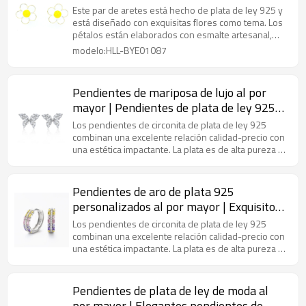
pendientes de plata con diseño de flores
Este par de aretes está hecho de plata de ley 925 y
para mujer
está diseñado con exquisitas flores como tema. Los
pétalos están elaborados con esmalte artesanal,
con colores brillantes y vibrantes que le dan un
modelo:HLL-BYE01087
toque artístico retro.
Pendientes de mariposa de lujo al por
mayor | Pendientes de plata de ley 925
con circonita cúbica y temperamento para
Los pendientes de circonita de plata de ley 925
mujer
combinan una excelente relación calidad-precio con
una estética impactante. La plata es de alta pureza y
su diseño se puede personalizar.
Pendientes de aro de plata 925
personalizados al por mayor | Exquisitos
pendientes de aro de circonita de lujo
Los pendientes de circonita de plata de ley 925
para mujer
combinan una excelente relación calidad-precio con
una estética impactante. La plata es de alta pureza y
su diseño se puede personalizar.
Pendientes de plata de ley de moda al
por mayor | Elegantes pendientes de