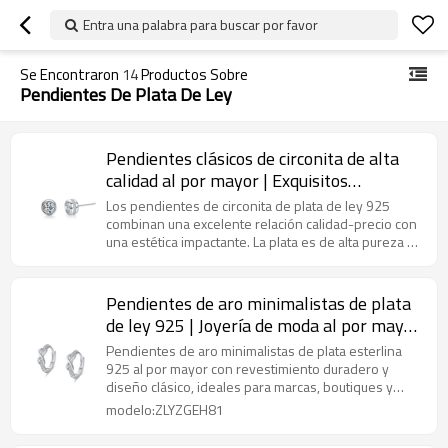
Entra una palabra para buscar por favor
Se Encontraron
14
Productos Sobre
Pendientes De Plata De Ley
Pendientes clásicos de circonita de alta
calidad al por mayor | Exquisitos
pendientes de plata de ley 925 para
Los pendientes de circonita de plata de ley 925
mujer
combinan una excelente relación calidad-precio con
una estética impactante. La plata es de alta pureza y
su diseño se puede personalizar.
Pendientes de aro minimalistas de plata
de ley 925 | Joyería de moda al por mayor
para mujer
Pendientes de aro minimalistas de plata esterlina
925 al por mayor con revestimiento duradero y
diseño clásico, ideales para marcas, boutiques y
compradores de joyería de moda al por mayor.
modelo:ZLYZGEH81