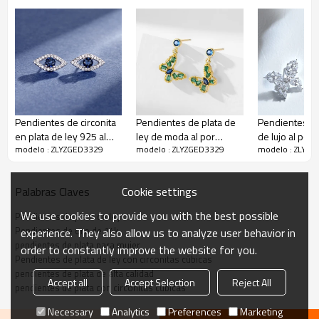
Pendientes de circonita
Pendientes de plata de
Pendientes d
en plata de ley 925 al
ley de moda al por
de lujo al por 
modelo : ZLYZGED3329
modelo : ZLYZGED3329
modelo : ZLYZ
por mayor | Exquisitos
mayor | Elegantes
Pendientes de
pendientes de moda
pendientes de mariposa
ley 925 con ci
para mujer
con circonitas
cúbica y tem
Cookie settings
Palabras Claves
para mujer
We use cookies to provide you with the best possible
Pendientes de plata de ley
Pendientes de oro de 14k
experience. They also allow us to analyze user behavior in
pendientes de plata para mujer
order to constantly improve the website for you.
Pendientes de plata de ley con circonitas cúbicas
pendientes de plata de alta calidad
Accept all
Accept Selection
Reject All
pendientes de plata con circonitas cúbicas
Necessary
Analytics
Preferences
Marketing