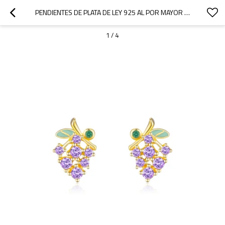
PENDIENTES DE PLATA DE LEY 925 AL POR MAYOR | EXQUISITOS PENDIENTES DE CIRCONITA PARA MUJER
1
/
4