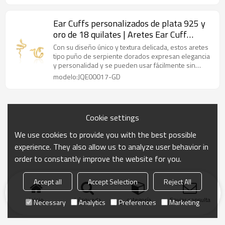
Ear Cuffs personalizados de plata 925 y
oro de 18 quilates | Aretes Ear Cuff
personalizados y modernos para mujer
Con su diseño único y textura delicada, estos aretes
tipo puño de serpiente dorados expresan elegancia
y personalidad y se pueden usar fácilmente sin
perforaciones.
modelo:JQE00017-GD
Cookie settings
We use cookies to provide you with the best possible
experience. They also allow us to analyze user behavior in
order to constantly improve the website for you.
Accept all
Accept Selection
Reject All
Inicio
búsqueda
categoría
Enviar consulta
Necessary
Analytics
Preferences
Marketing