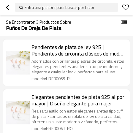
Entra una palabra para buscar por favor
Se Encontraron
3
Productos Sobre
Puños De Oreja De Plata
Pendientes de plata de ley 925 |
Pendientes de circonita clásicos de moda
para mujer
Adornados con brillantes piedras de circonita, estos
elegantes pendientes añaden un toque moderno y
elegante a cualquier look, perfectos para el uso
diario o para ocasiones especiales.
modelo:HRE00059-RH
Elegantes pendientes de plata 925 al por
mayor | Diseño elegante para mujer
Realza tu estilo con estos elegantes aretes tipo cuff
de plata. Fabricados en plata de ley de alta calidad,
ofrecen un ajuste moderno y cómodo, perfectos
para cualquier ocasión.
modelo:HRE00061-RO