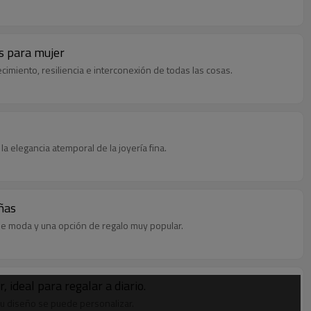
as para mujer
cimiento, resiliencia e interconexión de todas las cosas.
la elegancia atemporal de la joyería fina.
iñas
a de moda y una opción de regalo muy popular.
 ideal para regalar a diario.
 su diseño se puede personalizar.