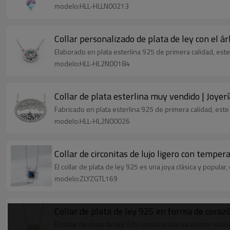
modelo:HLL-HLLN00213
Collar personalizado de plata de ley con el árb
Elaborado en plata esterlina 925 de primera calidad, este
modelo:HLL-HL2N00184
Collar de plata esterlina muy vendido | Joyerí
Fabricado en plata esterlina 925 de primera calidad, este e
modelo:HLL-HL2N00026
Collar de circonitas de lujo ligero con tempe
El collar de plata de ley 925 es una joya clásica y popul
modelo:ZLYZGTL169
Collar de plata de ley 925 en forma de corazón
El collar de plata de ley 925 combina una excelente relac