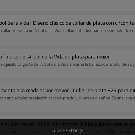
ol de la vida | Diseño clásico de collar de plata con circonit
 collar presenta un Árbol de la Vida bellamente diseñado, un símbolo de cre
a fina con el Árbol de la Vida en plata para mujer
xquisito colgante del Árbol de la Vida encarna la belleza de la naturaleza y 
ramento a la moda al por mayor | Collar de plata 925 para n
ar, con una excelente relación calidad-precio y diversos diseños. Es una joy
 al por mayor | Collar de circonita cúbica a juego para mujer,
Cookie settings
ión calidad-precio con una estética impactante. La plata es de alta pureza y