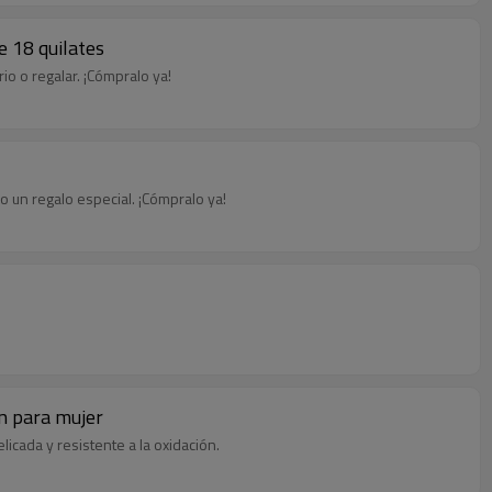
e 18 quilates
rio o regalar. ¡Cómpralo ya!
mo un regalo especial. ¡Cómpralo ya!
ón para mujer
licada y resistente a la oxidación.