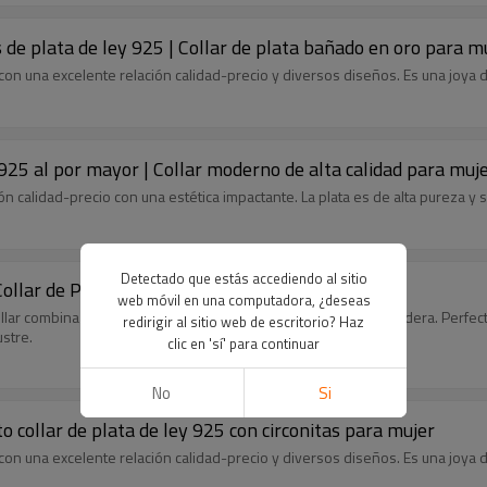
s de plata de ley 925 | Collar de plata bañado en oro para m
ar, con una excelente relación calidad-precio y diversos diseños. Es una joy
a 925 al por mayor | Collar moderno de alta calidad para muj
ión calidad-precio con una estética impactante. La plata es de alta pureza y
Detectado que estás accediendo al sitio
 Collar de Plata Personalizado para Mujer
web móvil en una computadora, ¿deseas
llar combina una elegancia atemporal con una durabilidad duradera. Perfecto
redirigir al sitio web de escritorio? Haz
stre.
clic en 'sí' para continuar
No
Si
to collar de plata de ley 925 con circonitas para mujer
ar, con una excelente relación calidad-precio y diversos diseños. Es una joy