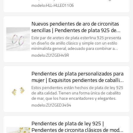
sofisticación moderna.
modelo:HLL-HLLE01106
Nuevos pendientes de aro de circonitas
sencillas | Pendientes de plata 925 de
alta gama para mujer
Este par de aretes de plata esterlina 925 presenta
un diseño de anillo clásico y simple con un estilo
minimalista general, adecuado para combinar a
diario o usar solo.
modelo:ZLYZGEH49R
Pendientes de plata personalizados para
mujer | Exquisitos pendientes de caballito
de mar de plata de ley 925
Estos pendientes están hechos de plata de ley 925
de alta calidad. Tienen una forma única de caballito
de mar, que los hace encantadores y elegantes.
modelo:ZLYZGED3494
Pendientes de plata de ley 925 |
Pendientes de circonita clásicos de moda