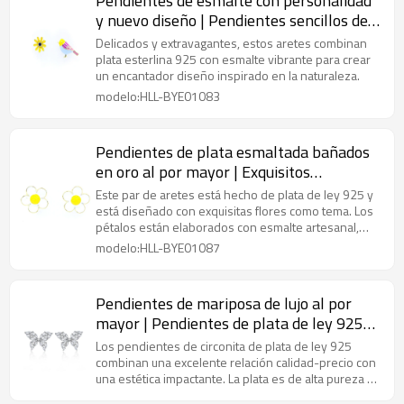
Pendientes de esmalte con personalidad
y nuevo diseño | Pendientes sencillos de
plata de ley 925 para mujer
Delicados y extravagantes, estos aretes combinan
plata esterlina 925 con esmalte vibrante para crear
un encantador diseño inspirado en la naturaleza.
modelo:HLL-BYE01083
Pendientes de plata esmaltada bañados
en oro al por mayor | Exquisitos
pendientes de plata con diseño de flores
Este par de aretes está hecho de plata de ley 925 y
para mujer
está diseñado con exquisitas flores como tema. Los
pétalos están elaborados con esmalte artesanal,
con colores brillantes y vibrantes que le dan un
modelo:HLL-BYE01087
toque artístico retro.
Pendientes de mariposa de lujo al por
mayor | Pendientes de plata de ley 925
con circonita cúbica y temperamento para
Los pendientes de circonita de plata de ley 925
mujer
combinan una excelente relación calidad-precio con
una estética impactante. La plata es de alta pureza y
su diseño se puede personalizar.