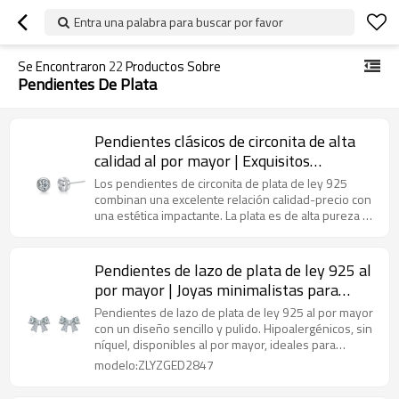
Entra una palabra para buscar por favor
Se Encontraron
22
Productos Sobre
Pendientes De Plata
Pendientes clásicos de circonita de alta
calidad al por mayor | Exquisitos
pendientes de plata de ley 925 para
Los pendientes de circonita de plata de ley 925
mujer
combinan una excelente relación calidad-precio con
una estética impactante. La plata es de alta pureza y
su diseño se puede personalizar.
Pendientes de lazo de plata de ley 925 al
por mayor | Joyas minimalistas para
mujer
Pendientes de lazo de plata de ley 925 al por mayor
con un diseño sencillo y pulido. Hipoalergénicos, sin
níquel, disponibles al por mayor, ideales para
boutiques, tiendas de regalos y tiendas online.
modelo:ZLYZGED2847