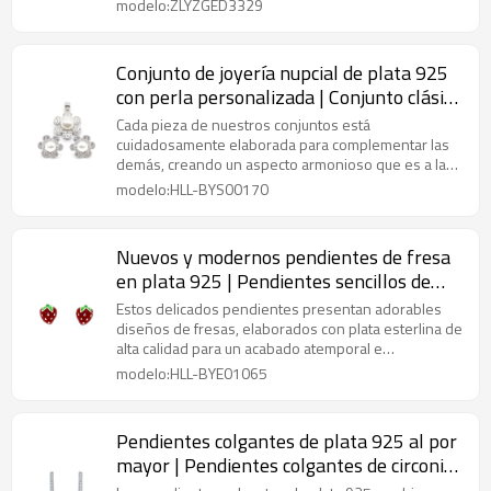
modelo:ZLYZGED3329
Conjunto de joyería nupcial de plata 925
con perla personalizada | Conjunto clásico
de joyería de circonita para mujer
Cada pieza de nuestros conjuntos está
cuidadosamente elaborada para complementar las
demás, creando un aspecto armonioso que es a la
vez sofisticado y elegante.
modelo:HLL-BYS00170
Nuevos y modernos pendientes de fresa
en plata 925 | Pendientes sencillos de
plata para mujer
Estos delicados pendientes presentan adorables
diseños de fresas, elaborados con plata esterlina de
alta calidad para un acabado atemporal e
hipoalergénico.
modelo:HLL-BYE01065
Pendientes colgantes de plata 925 al por
mayor | Pendientes colgantes de circonita
cúbica de lujo para mujer