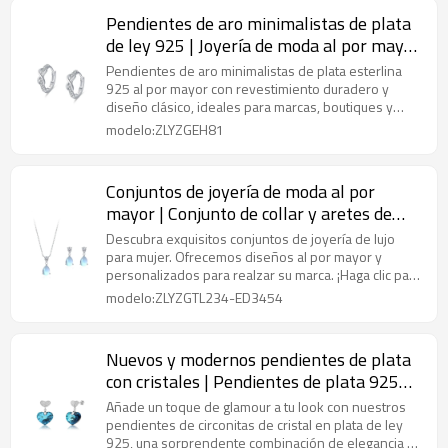
Pendientes de aro minimalistas de plata
de ley 925 | Joyería de moda al por mayor
para mujer
Pendientes de aro minimalistas de plata esterlina
925 al por mayor con revestimiento duradero y
diseño clásico, ideales para marcas, boutiques y
compradores de joyería de moda al por mayor.
modelo:ZLYZGEH81
Conjuntos de joyería de moda al por
mayor | Conjunto de collar y aretes de
plata para regalo
Descubra exquisitos conjuntos de joyería de lujo
para mujer. Ofrecemos diseños al por mayor y
personalizados para realzar su marca. ¡Haga clic para
explorar nuestra colección premium y oportunidades
modelo:ZLYZGTL234-ED3454
de colaboración!
Nuevos y modernos pendientes de plata
con cristales | Pendientes de plata 925
con circonitas y diamantes de imitación de
Añade un toque de glamour a tu look con nuestros
alta calidad
pendientes de circonitas de cristal en plata de ley
925, una sorprendente combinación de elegancia y