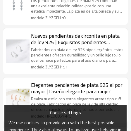
Los pendientes colgantes de plata 925 combinan
una excelente relación calidad-precio con una
estética impactante. La plata es de alta pureza y su
diseño se puede personalizar.
modelo:ZLYZGEH70
Nuevos pendientes de circonita en plata
de ley 925 | Exquisitos pendientes
colgantes de plata para mujer
Fabricados en plata de ley 925 hipoalergénica, estos
pendientes ofrecen durabilidad y un brillo lujoso, lo
que los hace perfectos para el uso diario o para
ocasiones especiales.
modelo:ZLYZGEH151
Elegantes pendientes de plata 925 al por
mayor | Diseño elegante para mujer
Realza tu estilo con estos elegantes aretes tipo cuff
de plata. Fabricados en plata de ley de alta calidad,
ofrecen un ajuste moderno y cómodo, perfectos
Cookie settings
para cualquier ocasión.
modelo:HRE00061-RO
We use cookies to provide you with the best possible
experience. They also allow us to analyze user behavior in