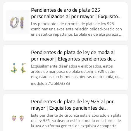
Pendientes de aro de plata 925
personalizados al por mayor | Exquisitos
pendientes de aro de circonita de lujo
Los pendientes de circonita de plata de ley 925
para mujer
combinan una excelente relación calidad-precio con
una estética impactante. La plata es de alta pureza y
su diseño se puede personalizar.
Pendientes de plata de ley de moda al
por mayor | Elegantes pendientes de
mariposa con circonitas
Exquisitamente diseñados y elaborados, estos
aretes de mariposa de plata esterlina 925 están
engastados con hermosas piedras de circonita, que
muestran elegancia y vitalidad.
modelo:ZLYZGED3333
Pendientes de plata de ley 925 al por
mayor | Exquisitos pendientes de
circonita para mujer
Este pendiente de circonita está elaborado en plata
de ley 925. Su diseño está inspirado en la forma de
la uva y su forma general es exquisita y compacta.