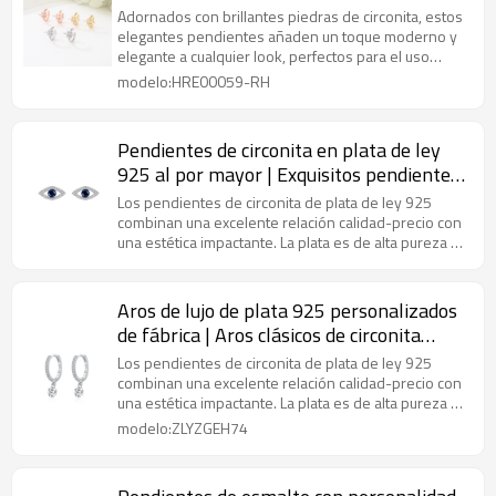
para mujer
Adornados con brillantes piedras de circonita, estos
elegantes pendientes añaden un toque moderno y
elegante a cualquier look, perfectos para el uso
diario o para ocasiones especiales.
modelo:HRE00059-RH
Pendientes de circonita en plata de ley
925 al por mayor | Exquisitos pendientes
de moda para mujer
Los pendientes de circonita de plata de ley 925
combinan una excelente relación calidad-precio con
una estética impactante. La plata es de alta pureza y
su diseño se puede personalizar.
Aros de lujo de plata 925 personalizados
de fábrica | Aros clásicos de circonita
cúbica para mujer
Los pendientes de circonita de plata de ley 925
combinan una excelente relación calidad-precio con
una estética impactante. La plata es de alta pureza y
su diseño se puede personalizar.
modelo:ZLYZGEH74