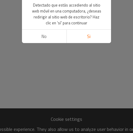
Detectado que estás accediendo al sitio
web móvil en una computadora, ¿deseas
redirigir al sitio web de escritorio? Haz
clic en 'sí' para continuar
No
Si
Cookie settings
sible experience. They also allow us to analyze user behavior in 