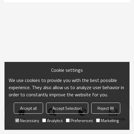
Cookie settings
We use cookies to provide you with the best possible
experience. They also allow us to analyze user behavior in
order to constantly improve the website for you.
Accept all
Accept Selection
Reject All
Inicio
búsqueda
categoría
Enviar consulta
Necessary
Analytics
Preferences
Marketing