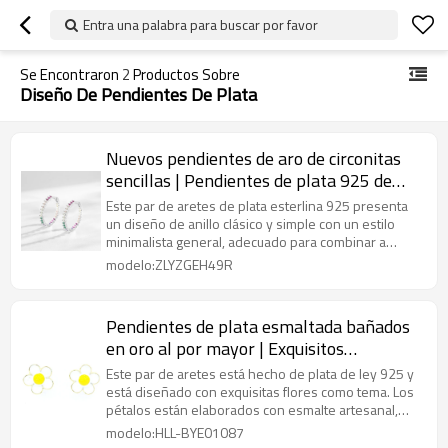
Entra una palabra para buscar por favor
Se Encontraron
2
Productos Sobre
Diseño De Pendientes De Plata
Nuevos pendientes de aro de circonitas
sencillas | Pendientes de plata 925 de
alta gama para mujer
Este par de aretes de plata esterlina 925 presenta
un diseño de anillo clásico y simple con un estilo
minimalista general, adecuado para combinar a
diario o usar solo.
modelo:ZLYZGEH49R
Pendientes de plata esmaltada bañados
en oro al por mayor | Exquisitos
pendientes de plata con diseño de flores
Este par de aretes está hecho de plata de ley 925 y
para mujer
está diseñado con exquisitas flores como tema. Los
pétalos están elaborados con esmalte artesanal,
con colores brillantes y vibrantes que le dan un
modelo:HLL-BYE01087
toque artístico retro.