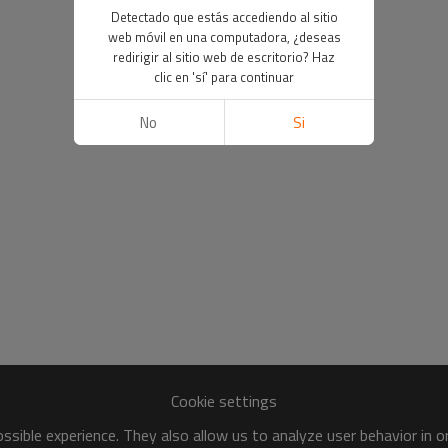
Detectado que estás accediendo al sitio
web móvil en una computadora, ¿deseas
redirigir al sitio web de escritorio? Haz
clic en 'sí' para continuar
No
Si
Cookie settings
sible experience. They also allow us to analyze user behavior in 