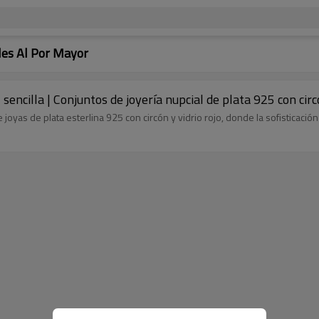
les Al Por Mayor
encilla | Conjuntos de joyería nupcial de plata 925 con circo
joyas de plata esterlina 925 con circón y vidrio rojo, donde la sofisticaci