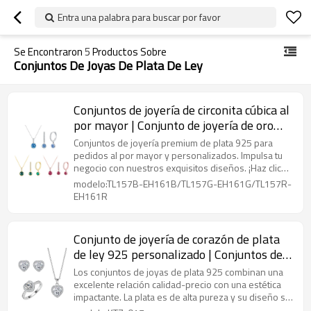
Entra una palabra para buscar por favor
Se Encontraron
5
Productos Sobre
Conjuntos De Joyas De Plata De Ley
Conjuntos de joyería de circonita cúbica al
por mayor | Conjunto de joyería de oro
rosa de moda para mujer
Conjuntos de joyería premium de plata 925 para
pedidos al por mayor y personalizados. Impulsa tu
negocio con nuestros exquisitos diseños. ¡Haz clic
para ver precios al por mayor!
modelo:TL157B-EH161B/TL157G-EH161G/TL157R-
EH161R
Conjunto de joyería de corazón de plata
de ley 925 personalizado | Conjuntos de
joyería con circonitas para mujer
Los conjuntos de joyas de plata 925 combinan una
excelente relación calidad-precio con una estética
impactante. La plata es de alta pureza y su diseño se
puede personalizar.