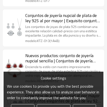
modelo:KTZ-017
Conjuntos de joyería nupcial de plata de
ley 925 al por mayor | Exquisito conjunto
de joyería de lujo con circonitas
Los conjuntos de joyas de plata 925 combinan una
excelente relación calidad-precio con una estética
impactante. La plata es de alta pureza y su diseño se
puede personalizar.
modelo:KTZ-013(1A4B)
Nuevos productos: conjunto de joyería
nupcial sencilla | Conjuntos de joyería
nupcial de plata 925 con circonita y cristal
Enciende tu estilo con nuestro impresionante
rojo
conjunto de joyas de plata esterlina 925 con circón y
vidrio rojo, donde la sofisticación atemporal se
Cookie settings
combina con un estilo apasionado.
modelo:HLL-BYS00152
We use cookies to provide you with the best possible
experience. They also allow us to analyze user behavior in
Conjuntos de joyería nupcial al por mayor
order to constantly improve the website for you.
| Conjuntos elegantes de plata de ley 925
con circonitas
Los conjuntos de joyas de plata 925 combinan una