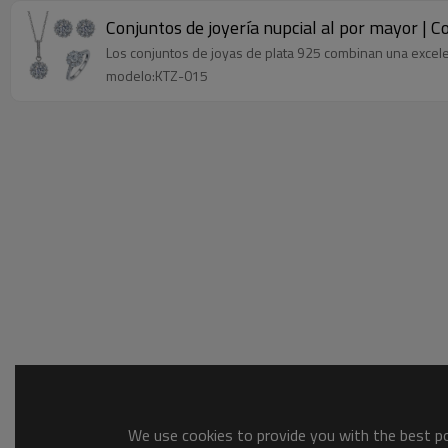
Conjuntos de joyería nupcial al por mayor | C
Los conjuntos de joyas de plata 925 combinan una excelen
modelo:KTZ-015
We use cookies to provide you with the best pos