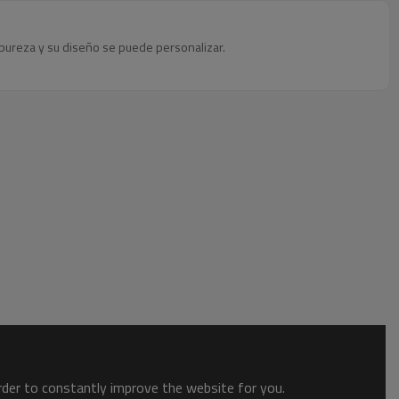
 pureza y su diseño se puede personalizar.
order to constantly improve the website for you.