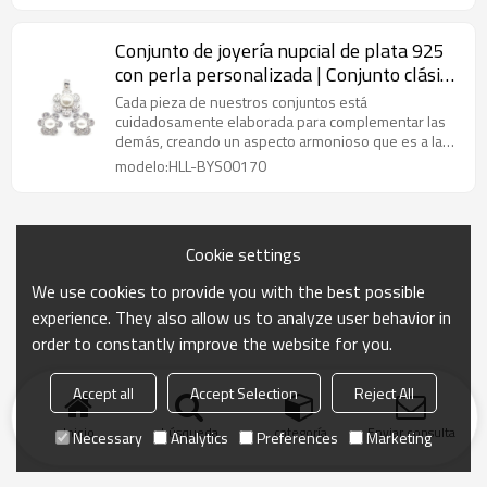
Conjunto de joyería nupcial de plata 925
con perla personalizada | Conjunto clásico
de joyería de circonita para mujer
Cada pieza de nuestros conjuntos está
cuidadosamente elaborada para complementar las
demás, creando un aspecto armonioso que es a la
vez sofisticado y elegante.
modelo:HLL-BYS00170
Cookie settings
We use cookies to provide you with the best possible
experience. They also allow us to analyze user behavior in
order to constantly improve the website for you.
Accept all
Accept Selection
Reject All
Inicio
búsqueda
categoría
Enviar consulta
Necessary
Analytics
Preferences
Marketing