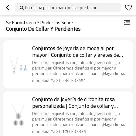
Entra una palabra para buscar por favor
Se Encontraron
3
Productos Sobre
Conjunto De Collar Y Pendientes
Conjuntos de joyería de moda al por
mayor | Conjunto de collar y aretes de
plata para regalo
Descubra exquisitos conjuntos de joyería de lujo
para mujer. Ofrecemos diseños al por mayor y
personalizados para realzar su marca. ¡Haga clic para
explorar nuestra colección premium y oportunidades
modelo:ZLYZGTL234-ED3454
de colaboración!
Conjunto de joyería de circonita rosa
personalizada | Conjunto de collar y
pendientes de joyería de moda
Descubra exquisitos conjuntos de joyería de lujo
para mujer. Ofrecemos diseños al por mayor y
personalizados para realzar su marca. ¡Haga clic para
explorar nuestra colección premium y oportunidades
modelo:ZLYZGTL170-ED3335
de colaboración!