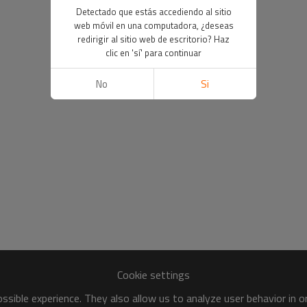
Detectado que estás accediendo al sitio
web móvil en una computadora, ¿deseas
redirigir al sitio web de escritorio? Haz
clic en 'sí' para continuar
No
Si
Cookie settings
sible experience. They also allow us to analyze user behavior in 