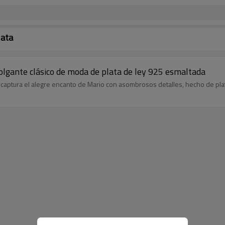
lata
olgante clásico de moda de plata de ley 925 esmaltada
captura el alegre encanto de Mario con asombrosos detalles, hecho de plata