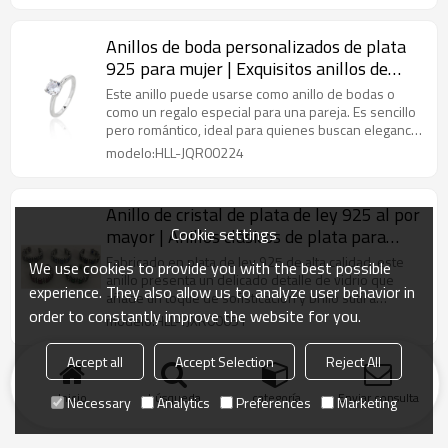
Anillos de boda personalizados de plata
925 para mujer | Exquisitos anillos de
plata de ley con circonitas
Este anillo puede usarse como anillo de bodas o
como un regalo especial para una pareja. Es sencillo
pero romántico, ideal para quienes buscan elegancia
y un estilo clásico.
modelo:HLL-JQR00224
Anillo de cristal de plata de ley 925 al por
Cookie settings
mayor | Anillos clásicos de plata para
mujer
Fabricado en plata de ley 925 de alta calidad, este
We use cookies to provide you with the best possible
anillo presenta un delicado detalle de vidrio que
experience. They also allow us to analyze user behavior in
añade un toque de sofisticación y brillo sutil a
order to constantly improve the website for you.
cualquier atuendo.
modelo:HLL-YJXR00051
Accept all
Accept Selection
Reject All
Inicio
búsqueda
categoría
Enviar consulta
Necessary
Analytics
Preferences
Marketing