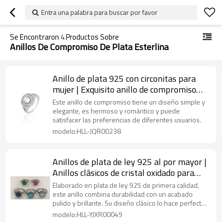
Entra una palabra para buscar por favor
Se Encontraron
4
Productos Sobre
Anillos De Compromiso De Plata Esterlina
Anillo de plata 925 con circonitas para
mujer | Exquisito anillo de compromiso
vintage de plata
Este anillo de compromiso tiene un diseño simple y
elegante, es hermoso y romántico y puede
satisfacer las preferencias de diferentes usuarios.
modelo:HLL-JQR00238
Anillos de plata de ley 925 al por mayor |
Anillos clásicos de cristal oxidado para
mujer
Elaborado en plata de ley 925 de primera calidad,
este anillo combina durabilidad con un acabado
pulido y brillante. Su diseño clásico lo hace perfecto
para el día a día o para ocasiones especiales,
modelo:HLL-YJXR00049
ofreciendo estilo y versatilidad.