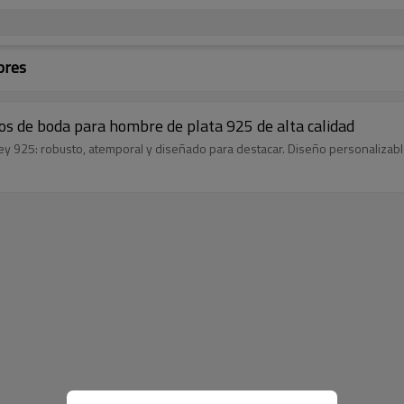
bres
llos de boda para hombre de plata 925 de alta calidad
ey 925: robusto, atemporal y diseñado para destacar. Diseño personalizabl