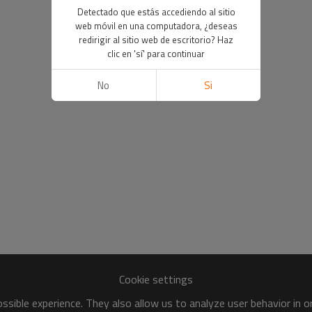
Detectado que estás accediendo al sitio
web móvil en una computadora, ¿deseas
redirigir al sitio web de escritorio? Haz
clic en 'sí' para continuar
No
Si
Cookie settings
sible experience. They also allow us to analyze user behavior in 