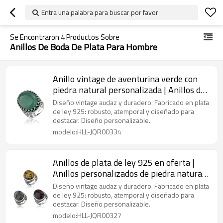
Entra una palabra para buscar por favor
Se Encontraron
4
Productos Sobre
Anillos De Boda De Plata Para Hombre
Anillo vintage de aventurina verde con
piedra natural personalizada | Anillos de
plata de ley 925 para hombre
Diseño vintage audaz y duradero. Fabricado en plata
de ley 925: robusto, atemporal y diseñado para
destacar. Diseño personalizable.
modelo:HLL-JQR00334
Anillos de plata de ley 925 en oferta |
Anillos personalizados de piedra natural
para hombre
Diseño vintage audaz y duradero. Fabricado en plata
de ley 925: robusto, atemporal y diseñado para
destacar. Diseño personalizable.
modelo:HLL-JQR00327