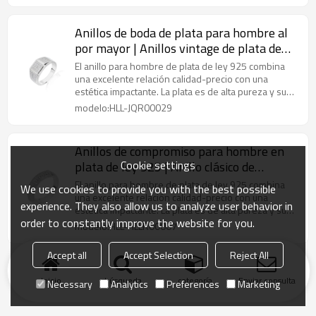
Anillos de boda de plata para hombre al
por mayor | Anillos vintage de plata de
ley 925, populares y exquisitos
El anillo para hombre de plata de ley 925 combina
una excelente relación calidad-precio con una
estética impactante. La plata es de alta pureza y su
diseño se puede personalizar.
modelo:HLL-JQR00029
Anillos de compromiso para hombre en
Cookie settings
plata de ley 925 | Anillo clásico de
circonita cúbica
El anillo para hombre de plata de ley 925 combina
We use cookies to provide you with the best possible
una excelente relación calidad-precio con una
experience. They also allow us to analyze user behavior in
estética impactante. La plata es de alta pureza y su
order to constantly improve the website for you.
diseño se puede personalizar.
modelo:HLL-HLLR00007
Accept all
Accept Selection
Reject All
Inicio
búsqueda
categoría
Enviar consulta
Necessary
Analytics
Preferences
Marketing