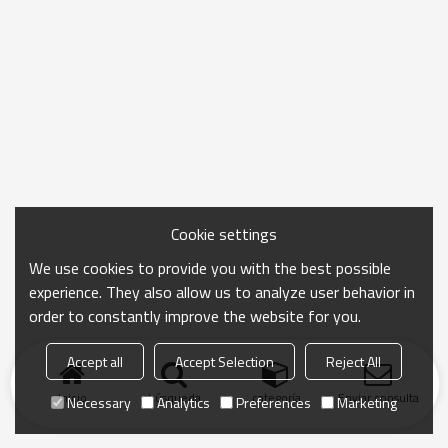
Cookie settings
We use cookies to provide you with the best possible
experience. They also allow us to analyze user behavior in
order to constantly improve the website for you.
Accept all
Accept Selection
Reject All
Inicio
búsqueda
categoría
Enviar consulta
Necessary
Analytics
Preferences
Marketing