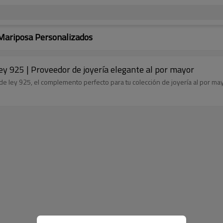
Mariposa Personalizados
ley 925 | Proveedor de joyería elegante al por mayor
de ley 925, el complemento perfecto para tu colección de joyería al por may