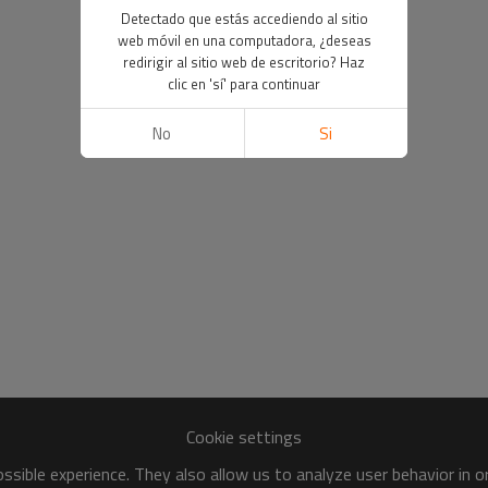
Detectado que estás accediendo al sitio
web móvil en una computadora, ¿deseas
redirigir al sitio web de escritorio? Haz
clic en 'sí' para continuar
No
Si
Cookie settings
sible experience. They also allow us to analyze user behavior in 