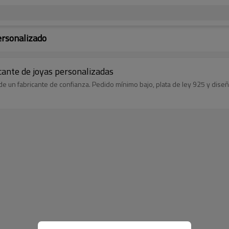
ersonalizado
icante de joyas personalizadas
 de un fabricante de confianza. Pedido mínimo bajo, plata de ley 925 y dise