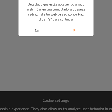
Detectado que estás accediendo al sitio
web móvil en una computadora, ¿deseas
redirigir al sitio web de escritorio? Haz
clic en 'sí' para continuar
No
Si
Cookie settings
sible experience. They also allow us to analyze user behavior in 