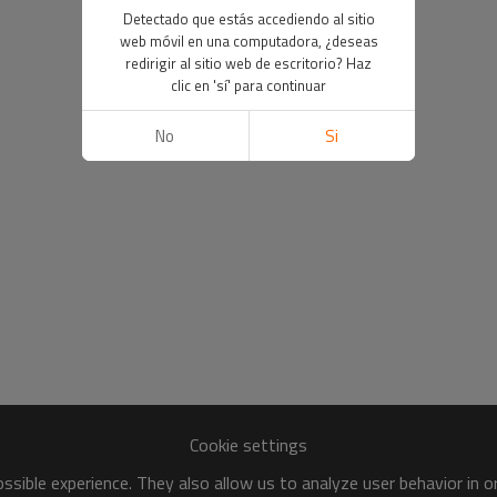
Detectado que estás accediendo al sitio
web móvil en una computadora, ¿deseas
redirigir al sitio web de escritorio? Haz
clic en 'sí' para continuar
No
Si
Cookie settings
sible experience. They also allow us to analyze user behavior in 