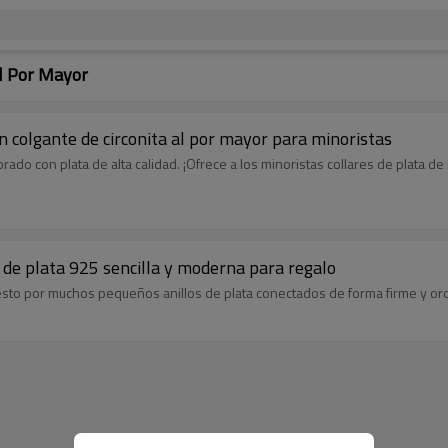
Al Por Mayor
on colgante de circonita al por mayor para minoristas
rado con plata de alta calidad. ¡Ofrece a los minoristas collares de plata 
 de plata 925 sencilla y moderna para regalo
uesto por muchos pequeños anillos de plata conectados de forma firme y ord