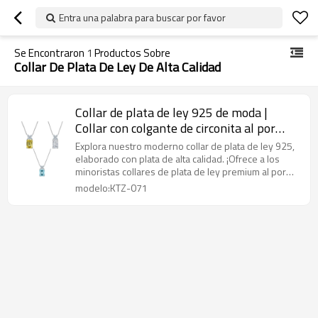
Entra una palabra para buscar por favor
Se Encontraron
1
Productos Sobre
Collar De Plata De Ley De Alta Calidad
Collar de plata de ley 925 de moda |
Collar con colgante de circonita al por
mayor para minoristas
Explora nuestro moderno collar de plata de ley 925,
elaborado con plata de alta calidad. ¡Ofrece a los
minoristas collares de plata de ley premium al por
mayor para que tu tienda destaque y aumente tus
modelo:KTZ-071
ventas! ¡Compra ya!