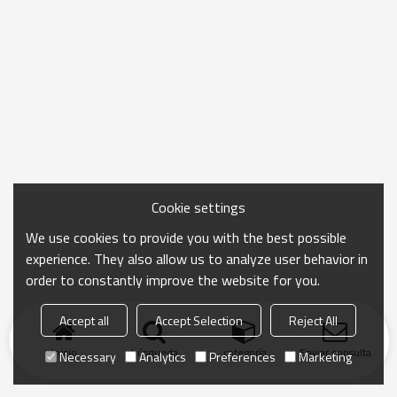
Cookie settings
We use cookies to provide you with the best possible
experience. They also allow us to analyze user behavior in
order to constantly improve the website for you.
Accept all
Accept Selection
Reject All
Inicio
búsqueda
categoría
Enviar consulta
Necessary
Analytics
Preferences
Marketing