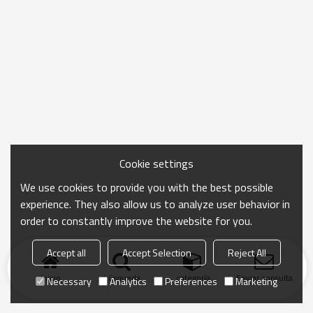
Cookie settings
We use cookies to provide you with the best possible
experience. They also allow us to analyze user behavior in
order to constantly improve the website for you.
Accept all
Accept Selection
Reject All
Inicio
búsqueda
categoría
Enviar consulta
Necessary
Analytics
Preferences
Marketing