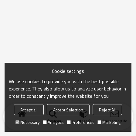
Cookie settings
We use cookies to provide you with the best possible
experience. They also allow us to analyze user behavior in
order to constantly improve the website for you.
Accept all
Accept Selection
Reject All
Inicio
búsqueda
categoría
Enviar consulta
Necessary
Analytics
Preferences
Marketing