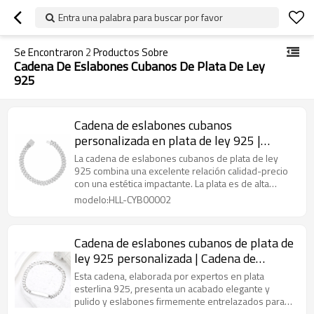
Entra una palabra para buscar por favor
Se Encontraron
2
Productos Sobre
Cadena De Eslabones Cubanos De Plata De Ley
925
Cadena de eslabones cubanos
personalizada en plata de ley 925 |
Cadena clásica de eslabones cubanos de
La cadena de eslabones cubanos de plata de ley
plata para hombre
925 combina una excelente relación calidad-precio
con una estética impactante. La plata es de alta
pureza y su diseño se puede personalizar.
modelo:HLL-CYB00002
Cadena de eslabones cubanos de plata de
ley 925 personalizada | Cadena de
eslabones cubanos Miami de plata de
Esta cadena, elaborada por expertos en plata
moda y sencilla
esterlina 925, presenta un acabado elegante y
pulido y eslabones firmemente entrelazados para
una caída fluida y perfecta que irradia confianza.