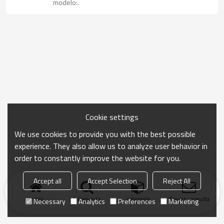
modelo:.
Cookie settings
We use cookies to provide you with the best possible
experience. They also allow us to analyze user behavior in
order to constantly improve the website for you.
Accept all
Accept Selection
Reject All
Inicio
búsqueda
categoría
Enviar consulta
Necessary
Analytics
Preferences
Marketing