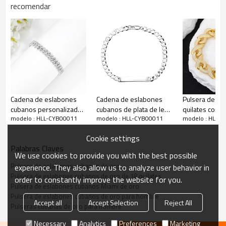
recomendar
Cadena de eslabones
Cadena de eslabones
Pulsera de or
cubanos personalizada
cubanos de plata de ley
quilates con 
modelo : HLL-CYB00011
modelo : HLL-CYB00011
modelo : HLL-
en plata de ley 925 |
925 personalizada |
cubanos al por
Cadena clásica de
Cadena de eslabones
Pulsera de or
Cookie settings
eslabones cubanos de
cubanos Miami de plata
hombre con e
Palabras Claves
plata para hombre
de moda y sencilla
cubanos
We use cookies to provide you with the best possible
Pulsera de eslabones cubanos de oro
experience. They also allow us to analyze user behavior in
Pulsera de eslabones cubanos de oro de 18 quilates
order to constantly improve the website for you.
Pulsera de eslabones cubanos Miami de oro
Pulsera de eslabones cubanos de oro para hombre
Accept all
Accept Selection
Reject All
Pulseras cubanas de oro para hombre
Necessary
Analytics
Preferences
Marketing
Número de artículo:
HLL-CYB00011