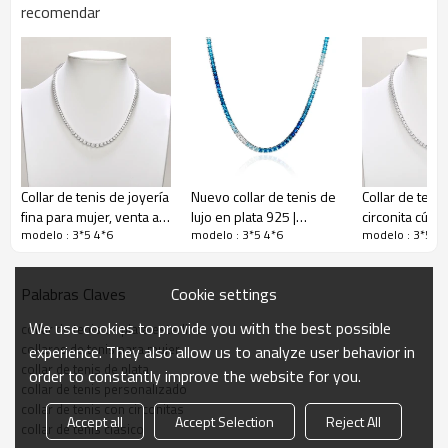
recomendar
Collar de tenis de joyería
Nuevo collar de tenis de
Collar de teni
fina para mujer, venta al
lujo en plata 925 |
circonita cúbic
modelo : 3*5 4*6
modelo : 3*5 4*6
modelo : 3*5 4
por mayor de fábrica |
Exquisito collar clásico de
mayor | Exquisi
Collar de tenis de plata
tenis con circonitas para
de tenis de pl
de ley 925 con circonita
mujer
para mujer
Cookie settings
Palabras Claves
cúbica para regalo
We use cookies to provide you with the best possible
collar de tenis de plata esterlina
collares de tenis para mujer
experience. They also allow us to analyze user behavior in
collar de tenis de plata
order to constantly improve the website for you.
collar de tenis personalizado
collar de tenis con circonitas
Accept all
Accept Selection
Reject All
collar de tenis clásico