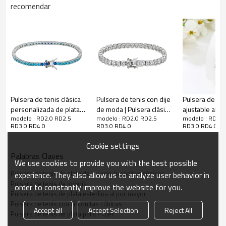
recomendar
Pulsera de tenis clásica
Pulsera de tenis con dije
Pulsera de ten
personalizada de plata
de moda | Pulsera clásica
ajustable al p
modelo : RD2.0 RD2.5
modelo : RD2.0 RD2.5
modelo : RD2.0
de ley 925 | Pulsera de
de tenis para mujer en
Proveedor de 
RD3.0 RD4.0
RD3.0 RD4.0
RD3.0 RD4.0
tenis con circonitas
plata de ley 925
pulseras de te
cúbicas de alta calidad
circonita
Cookie settings
para mujer
Palabras Claves
We use cookies to provide you with the best possible
Pulsera de tenis de plata de ley con circonitas cúbicas
experience. They also allow us to analyze user behavior in
Pulsera de tenis de joyería
order to constantly improve the website for you.
Pulsera de tenis de plata esterlina al por mayor
Pulsera de tenis con circonitas cúbicas
Accept all
Accept Selection
Reject All
Pulsera de tenis de plata para mujer